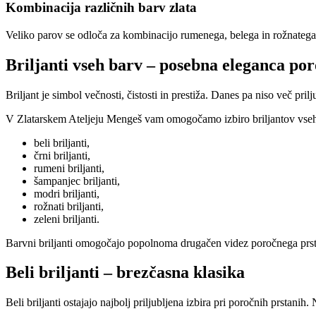
Kombinacija različnih barv zlata
Veliko parov se odloča za kombinacijo rumenega, belega in rožnatega z
Briljanti vseh barv – posebna eleganca po
Briljant je simbol večnosti, čistosti in prestiža. Danes pa niso več pri
V Zlatarskem Ateljeju Mengeš vam omogočamo izbiro briljantov vseh
beli briljanti,
črni briljanti,
rumeni briljanti,
šampanjec briljanti,
modri briljanti,
rožnati briljanti,
zeleni briljanti.
Barvni briljanti omogočajo popolnoma drugačen videz poročnega prstan
Beli briljanti – brezčasna klasika
Beli briljanti ostajajo najbolj priljubljena izbira pri poročnih prstanih. 