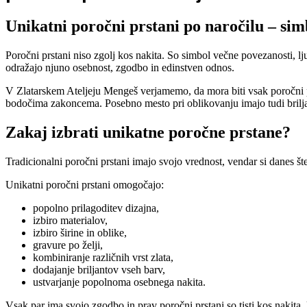
Unikatni poročni prstani po naročilu – simb
Poročni prstani niso zgolj kos nakita. So simbol večne povezanosti, lj
odražajo njuno osebnost, zgodbo in edinstven odnos.
V Zlatarskem Ateljeju Mengeš verjamemo, da mora biti vsak poročni pr
bodočima zakoncema. Posebno mesto pri oblikovanju imajo tudi briljan
Zakaj izbrati unikatne poročne prstane?
Tradicionalni poročni prstani imajo svojo vrednost, vendar si danes št
Unikatni poročni prstani omogočajo:
popolno prilagoditev dizajna,
izbiro materialov,
izbiro širine in oblike,
gravure po želji,
kombiniranje različnih vrst zlata,
dodajanje briljantov vseh barv,
ustvarjanje popolnoma osebnega nakita.
Vsak par ima svojo zgodbo in prav poročni prstani so tisti kos nakita, 