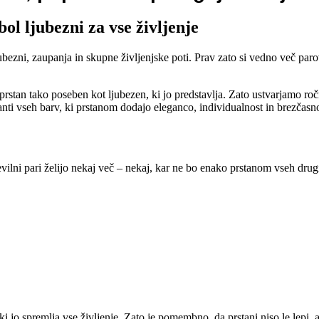
ol ljubezni za vse življenje
ubezni, zaupanja in skupne življenjske poti. Prav zato si vedno več par
stan tako poseben kot ljubezen, ki jo predstavlja. Zato ustvarjamo ro
ti vseh barv, ki prstanom dodajo eleganco, individualnost in brezčasno
evilni pari želijo nekaj več – nekaj, kar ne bo enako prstanom vseh drug
ki jo spremlja vse življenje. Zato je pomembno, da prstani niso le lepi,