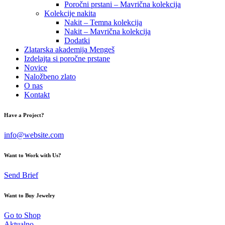
Poročni prstani – Mavrična kolekcija
Kolekcije nakita
Nakit – Temna kolekcija
Nakit – Mavrična kolekcija
Dodatki
Zlatarska akademija Mengeš
Izdelajta si poročne prstane
Novice
Naložbeno zlato
O nas
Kontakt
Have a Project?
info@website.com
Want to Work with Us?
Send Brief
Want to Buy Jewelry
Go to Shop
Aktualno