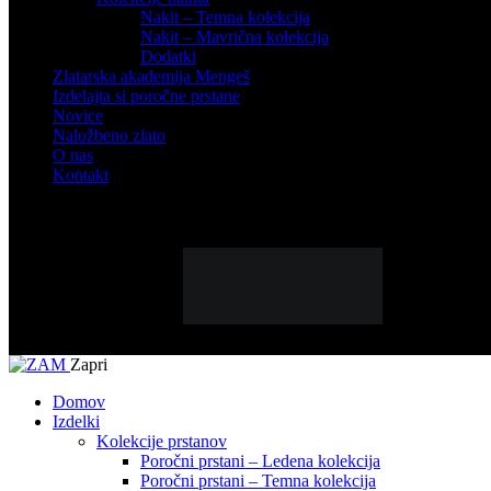
Nakit – Temna kolekcija
Nakit – Mavrična kolekcija
Dodatki
Zlatarska akademija Mengeš
Izdelajta si poročne prstane
Novice
Naložbeno zlato
O nas
Kontakt
Zapri
Domov
Izdelki
Kolekcije prstanov
Poročni prstani – Ledena kolekcija
Poročni prstani – Temna kolekcija