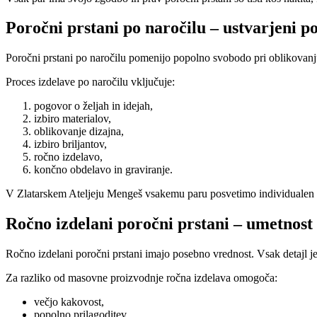
Poročni prstani po naročilu – ustvarjeni p
Poročni prstani po naročilu pomenijo popolno svobodo pri oblikovanju
Proces izdelave po naročilu vključuje:
pogovor o željah in idejah,
izbiro materialov,
oblikovanje dizajna,
izbiro briljantov,
ročno izdelavo,
končno obdelavo in graviranje.
V Zlatarskem Ateljeju Mengeš vsakemu paru posvetimo individualen pri
Ročno izdelani poročni prstani – umetnost 
Ročno izdelani poročni prstani imajo posebno vrednost. Vsak detajl je
Za razliko od masovne proizvodnje ročna izdelava omogoča:
večjo kakovost,
popolno prilagoditev,