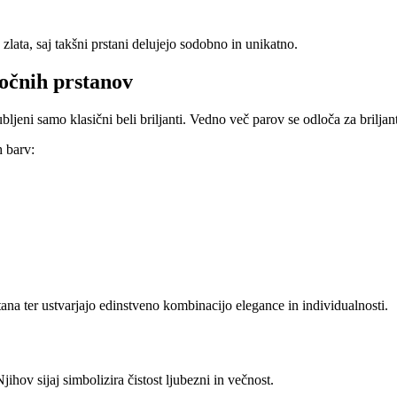
lata, saj takšni prstani delujejo sodobno in unikatno.
ročnih prstanov
ljubljeni samo klasični beli briljanti. Vedno več parov se odloča za brilj
 barv:
a ter ustvarjajo edinstveno kombinacijo elegance in individualnosti.
Njihov sijaj simbolizira čistost ljubezni in večnost.