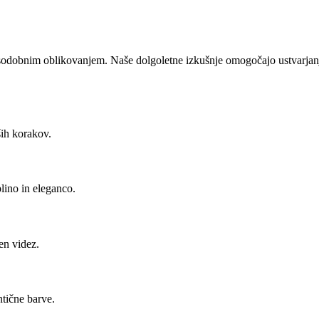
odobnim oblikovanjem. Naše dolgoletne izkušnje omogočajo ustvarjanje 
ših korakov.
plino in eleganco.
en videz.
ntične barve.