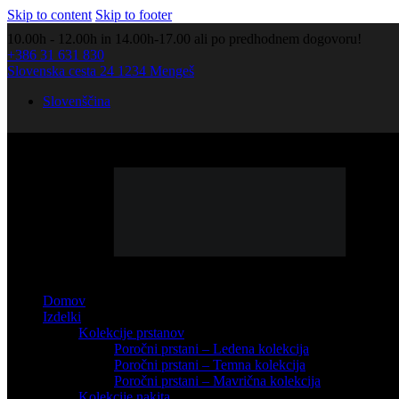
Skip to content
Skip to footer
10.00h - 12.00h in 14.00h-17.00 ali po predhodnem dogovoru!
+386 31 631 830
Slovenska cesta 24 1234 Mengeš
Slovenščina
Domov
Izdelki
Kolekcije prstanov
Poročni prstani – Ledena kolekcija
Poročni prstani – Temna kolekcija
Poročni prstani – Mavrična kolekcija
Kolekcije nakita