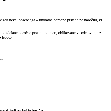
ov želi nekaj posebnega – unikatne poročne prstane po naročilu, ki
čno izdelane poročne prstane po meri, oblikovane v sodelovanju z
 lepoto.
ih.
 ampak tudi osebni in brezčasni.